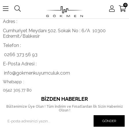
0
Adres :
Cumhuriyet Meydanı 502. Sokak No : 6/A 10300
Edremit/Balıkesir
Telefon :
0266 373 56 93
E-Posta Adresi :
info@gokmenkuyumculuk.com
Whatsapp :
0542 305 77 80
BIZDEN HABERLER
Bültenimize Üye Olun ! Tüm İndirim ve Fırsatlardan İlk Sizin Haberiniz
Olsun !
GÖNDER