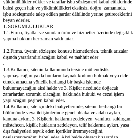
yükümlülükler yükler ve taraflar işbu sözleşmeyi kabul ettiklerinde
bahsi geçen hak ve yükümlülükleri eksiksiz, doğru, zamanında,
işbu sözleşmede talep edilen şartlar dâhilinde yerine getireceklerini
beyan ederler.
1. SORUMLULUKLAR
1.1.Firma, fiyatlar ve sunulan ürün ve hizmetler üzerinde değişiklik
yapma hakkını her zaman saklı tutar.
1.2.Firma, üyenin sözleşme konusu hizmetlerden, teknik arızalar
dışında yararlandırılacağını kabul ve taahhüt eder
.
1.3.Kullanıcı, sitenin kullanımında tersine mühendislik
yapmayacağını ya da bunların kaynak kodunu bulmak veya elde
etmek amacına yönelik herhangi bir başka işlemde
bulunmayacağını aksi halde ve 3. Kişiler nezdinde doğacak
zararlardan sorumlu olacağını, hakkında hukuki ve cezai işlem
yapılacağını peşinen kabul eder.
1.4.Kullanıcı, site içindeki faaliyetlerinde, sitenin herhangi bir
bölümünde veya iletişimlerinde genel ahlaka ve adaba aykırı,
kanuna aykırı, 3. Kişilerin haklarını zedeleyen, yanıltıcı, saldırgan,
müstehcen, kişilik haklarını zedeleyen, telif haklarına aykırı, yasa
dışı faaliyetleri teşvik eden içerikler üretmeyeceğini,
paylaşmayacağını kabul eder. Aksi halde oluşacak zarardan