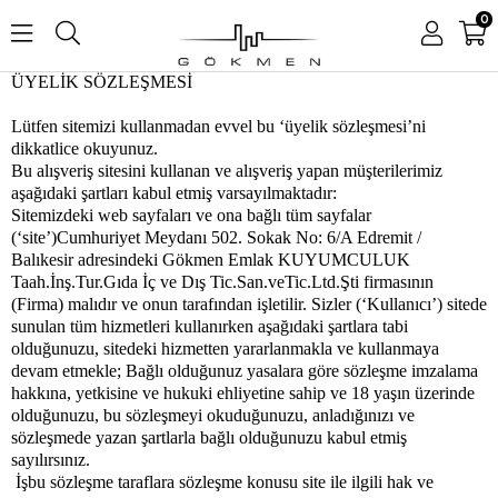
0
ÜYELİK SÖZLEŞMESİ
Lütfen sitemizi kullanmadan evvel bu ‘üyelik sözleşmesi’ni
dikkatlice okuyunuz.
Bu alışveriş sitesini kullanan ve alışveriş yapan müşterilerimiz
aşağıdaki şartları kabul etmiş varsayılmaktadır:
Sitemizdeki web sayfaları ve ona bağlı tüm sayfalar
(‘site’)Cumhuriyet Meydanı 502. Sokak No: 6/A Edremit /
Balıkesir adresindeki Gökmen Emlak KUYUMCULUK
Taah.İnş.Tur.Gıda İç ve Dış Tic.San.veTic.Ltd.Şti firmasının
(Firma) malıdır ve onun tarafından işletilir. Sizler (‘Kullanıcı’) sitede
sunulan tüm hizmetleri kullanırken aşağıdaki şartlara tabi
olduğunuzu, sitedeki hizmetten yararlanmakla ve kullanmaya
devam etmekle; Bağlı olduğunuz yasalara göre sözleşme imzalama
hakkına, yetkisine ve hukuki ehliyetine sahip ve 18 yaşın üzerinde
olduğunuzu, bu sözleşmeyi okuduğunuzu, anladığınızı ve
sözleşmede yazan şartlarla bağlı olduğunuzu kabul etmiş
sayılırsınız.
İşbu sözleşme taraflara sözleşme konusu site ile ilgili hak ve