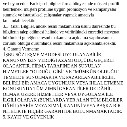
ve beyan eder. Bu kişisel bilgiler firma bünyesinde müşteri profili
belirlemek, müşteri profiline uygun promosyon ve kampanyalar
sunmak ve istatistiksel çalışmalar yapmak amacıyla
kullanılabilecektir.
3.3. Gizli Bilgiler, ancak resmi makamlarca usulü dairesinde bu
bilgilerin talep edilmesi halinde ve yürürlükteki emredici mevzuat
hükümleri gereğince resmi makamlara açıklama yapılmasının
zorunlu olduğu durumlarda resmi makamlara açıklanabilecektir.
4. Garanti Vermeme
İŞBU SÖZLEŞME MADDESİ UYGULANABİLİR
KANUNUN İZİN VERDİĞİ AZAMİ ÖLÇÜDE GEÇERLİ
OLACAKTIR. FİRMA TARAFINDAN SUNULAN
HİZMETLER "OLDUĞU GİBİ” VE "MÜMKÜN OLDUĞU”
TEMELDE SUNULMAKTA VE PAZARLANABİLİRLİK,
BELİRLİ BİR AMACA UYGUNLUK VEYA İHLAL ETMEME
KONUSUNDA TÜM ZIMNİ GARANTİLER DE DÂHİL
OLMAK ÜZERE HİZMETLER VEYA UYGULAMA İLE
İLGİLİ OLARAK (BUNLARDA YER ALAN TÜM BİLGİLER
DÂHİL) SARİH VEYA ZIMNİ, KANUNİ VEYA BAŞKA BİR
NİTELİKTE HİÇBİR GARANTİDE BULUNMAMAKTADIR.
5. KAYIT VE GÜVENLİK