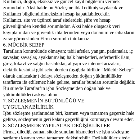
Kullanıcı, doğru, eksiksiz ve güncel kayıt bilgilerini vermek
zorundadır. Aksi halde bu Sözleşme ihlal edilmiş sayılacak ve
Kullanıcı bilgilendirilmeksizin hesap kapatılabilecektir.
Kullanıcı, site ve üçüncü taraf sitelerdeki şifre ve hesap
güvenliğinden kendisi sorumludur. Aksi halde oluşacak veri
kayıplarından ve güvenlik ihlallerinden veya donanım ve cihazların
zarar görmesinden Firma sorumlu tutulamaz.
6. MÜCBİR SEBEP
Tarafların kontrolünde olmayan; tabii afetler, yangın, patlamalar, iç
savaşlar, savaşlar, ayaklanmalar, halk hareketleri, seferberlik ilanı,
grev, lokavt ve salgın hastalıklar, altyapı ve internet arızaları,
elektrik kesintisi gibi sebeplerden (aşağıda birlikte "Mücbir Sebep”
olarak anılacaktır.) dolayı sözleşmeden doğan yükümlülükler
taraflarca ifa edilemez hale gelirse, taraflar bundan sorumlu değildir.
Bu sürede Taraflar’ın işbu Sözleşme’den doğan hak ve
yükümlülükleri askıya alınır.
7. SÖZLEŞMENİN BÜTÜNLÜĞÜ VE
UYGULANABİLİRLİK
İşbu sözleşme şartlarından biri, kısmen veya tamamen geçersiz hale
gelirse, sözleşmenin geri kalanı geçerliliğini korumaya devam eder.
8. SÖZLEŞMEDE YAPILACAK DEĞİŞİKLİKLER
Firma, dilediği zaman sitede sunulan hizmetleri ve işbu sözleşme
şartlarını kısmen veya tamamen değiştirebilir. Değişiklikler sitede