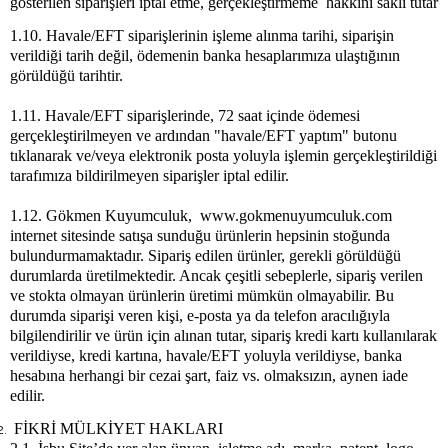
gösterilen siparişleri iptal etme, gerçekleştirmeme hakkını saklı tutar
1.10. Havale/EFT siparişlerinin işleme alınma tarihi, siparişin
verildiği tarih değil, ödemenin banka hesaplarımıza ulaştığının
görüldüğü tarihtir.
1.11. Havale/EFT siparişlerinde, 72 saat içinde ödemesi
gerçekleştirilmeyen ve ardından "havale/EFT yaptım" butonu
tıklanarak ve/veya elektronik posta yoluyla işlemin gerçekleştirildiği
tarafımıza bildirilmeyen siparişler iptal edilir.
1.12. Gökmen Kuyumculuk, www.gokmenuyumculuk.com
internet sitesinde satışa sunduğu ürünlerin hepsinin stoğunda
bulundurmamaktadır. Sipariş edilen ürünler, gerekli görüldüğü
durumlarda üretilmektedir. Ancak çeşitli sebeplerle, sipariş verilen
ve stokta olmayan ürünlerin üretimi mümkün olmayabilir. Bu
durumda siparişi veren kişi, e-posta ya da telefon aracılığıyla
bilgilendirilir ve ürün için alınan tutar, sipariş kredi kartı kullanılarak
verildiyse, kredi kartına, havale/EFT yoluyla verildiyse, banka
hesabına herhangi bir cezai şart, faiz vs. olmaksızın, aynen iade
edilir.
FİKRİ MÜLKİYET HAKLARI