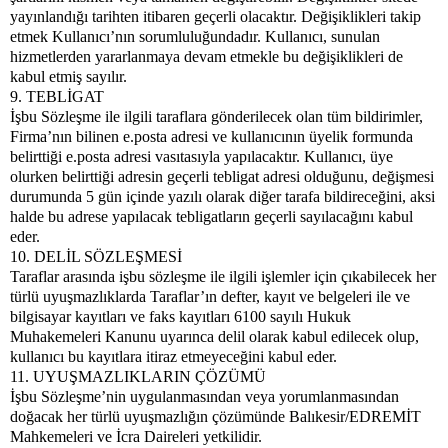
yayınlandığı tarihten itibaren geçerli olacaktır. Değişiklikleri takip
etmek Kullanıcı’nın sorumluluğundadır. Kullanıcı, sunulan
hizmetlerden yararlanmaya devam etmekle bu değişiklikleri de
kabul etmiş sayılır.
9. TEBLİGAT
İşbu Sözleşme ile ilgili taraflara gönderilecek olan tüm bildirimler,
Firma’nın bilinen e.posta adresi ve kullanıcının üyelik formunda
belirttiği e.posta adresi vasıtasıyla yapılacaktır. Kullanıcı, üye
olurken belirttiği adresin geçerli tebligat adresi olduğunu, değişmesi
durumunda 5 gün içinde yazılı olarak diğer tarafa bildireceğini, aksi
halde bu adrese yapılacak tebligatların geçerli sayılacağını kabul
eder.
10. DELİL SÖZLEŞMESİ
Taraflar arasında işbu sözleşme ile ilgili işlemler için çıkabilecek her
türlü uyuşmazlıklarda Taraflar’ın defter, kayıt ve belgeleri ile ve
bilgisayar kayıtları ve faks kayıtları 6100 sayılı Hukuk
Muhakemeleri Kanunu uyarınca delil olarak kabul edilecek olup,
kullanıcı bu kayıtlara itiraz etmeyeceğini kabul eder.
11. UYUŞMAZLIKLARIN ÇÖZÜMÜ
İşbu Sözleşme’nin uygulanmasından veya yorumlanmasından
doğacak her türlü uyuşmazlığın çözümünde Balıkesir/EDREMİT
Mahkemeleri ve İcra Daireleri yetkilidir.