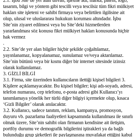
2.1. İşbu Site’de yer alan ünvan, işletme adı, marka, patent, logo,
tasarım, bilgi ve yöntem gibi tescilli veya tescilsiz tüm fikri mülkiyet
hakları site işleteni ve sahibi firmaya veya belirtilen ilgilisine ait
olup, ulusal ve uluslararası hukukun koruması altındadır. İşbu
Site’nin ziyaret edilmesi veya bu Site’deki hizmetlerden
yararlanılması söz konusu fikri mülkiyet hakları konusunda hiçbir
hak vermez
.
2.2. Site’de yer alan bilgiler hiçbir şekilde çoğaltılamaz,
yayınlanamaz, kopyalanamaz, sunulamaz ve/veya aktarılamaz.
Site’nin bütünü veya bir kısmı diğer bir internet sitesinde izinsiz
olarak kullanılamaz.
3. GİZLİ BİLGİ
3.1. Firma, site üzerinden kullanıcıların ilettiği kişisel bilgileri 3.
Kişilere açıklamayacaktır. Bu kişisel bilgiler; kişi adı-soyadı, adresi,
telefon numarası, cep telefonu, e-posta adresi gibi Kullanıcı’yı
tanımlamaya yönelik her türlü diğer bilgiyi içermekte olup, kısaca
‘Gizli Bilgiler’ olarak anılacaktır.
3.2. Kullanıcı, sadece tanıtım, reklam, kampanya, promosyon,
duyuru vb. pazarlama faaliyetleri kapsamında kullanılması ile sınırlı
olmak üzere, Site’nin sahibi olan firmanın kendisine ait iletişim,
portföy durumu ve demografik bilgilerini iştirakleri ya da bağlı
bulunduğu grup şirketleri ile paylaşmasına muvafakat ettiğini kabul