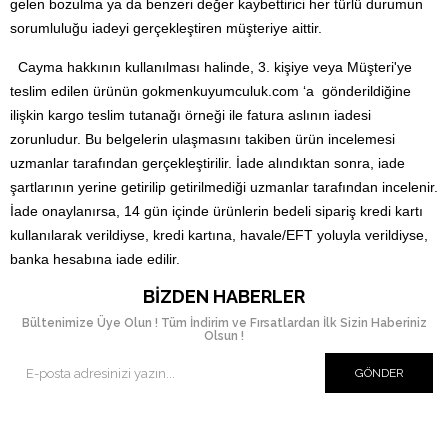
gelen bozulma ya da benzeri değer kaybettirici her türlü durumun
sorumluluğu iadeyi gerçekleştiren müşteriye aittir.
Cayma hakkının kullanılması halinde, 3. kişiye veya Müşteri'ye
teslim edilen ürünün gokmenkuyumculuk.com ‘a gönderildiğine
ilişkin kargo teslim tutanağı örneği ile fatura aslının iadesi
zorunludur. Bu belgelerin ulaşmasını takiben ürün incelemesi
uzmanlar tarafından gerçekleştirilir. İade alındıktan sonra, iade
şartlarının yerine getirilip getirilmediği uzmanlar tarafından incelenir.
İade onaylanırsa, 14 gün içinde ürünlerin bedeli sipariş kredi kartı
kullanılarak verildiyse, kredi kartına, havale/EFT yoluyla verildiyse,
banka hesabına iade edilir.
BIZDEN HABERLER
Bültenimize Üye Olun ! Tüm İndirim ve Fırsatlardan İlk Sizin Haberiniz
Olsun !
GÖNDER