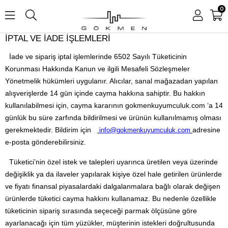
0
İPTAL VE İADE İŞLEMLERİ
İade ve sipariş iptal işlemlerinde 6502 Sayılı Tüketicinin
Korunması Hakkında Kanun ve ilgili Mesafeli Sözleşmeler
Yönetmelik hükümleri uygulanır. Alıcılar, sanal mağazadan yapılan
alışverişlerde 14 gün içinde cayma hakkına sahiptir. Bu hakkın
kullanılabilmesi için, cayma kararının gokmenkuyumculuk.com ‘a 14
günlük bu süre zarfında bildirilmesi ve ürünün kullanılmamış olması
gerekmektedir. Bildirim için
adresine
info@gokmenkuyumculuk.com
e-posta gönderebilirsiniz.
Tüketici’nin özel istek ve talepleri uyarınca üretilen veya üzerinde
değişiklik ya da ilaveler yapılarak kişiye özel hale getirilen ürünlerde
ve fiyatı finansal piyasalardaki dalgalanmalara bağlı olarak değişen
ürünlerde tüketici cayma hakkını kullanamaz. Bu nedenle özellikle
tüketicinin sipariş sırasında seçeceği parmak ölçüsüne göre
ayarlanacağı için tüm yüzükler, müşterinin istekleri doğrultusunda