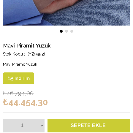
Mavi Piramit Yüzük
(YZ9992)
Mavi Piramit Yüzük
%
5
İndirim
₺46.794,00
₺44.454,30